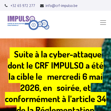
+32 65 972 277
info@crf-impulso.be
Suite à la cyber-attaque
dont le CRF IMPULSO a été
la cible le
mercredi 6 mai
2026, en
soirée, et
conformément à l’article 34
de la Réglementation